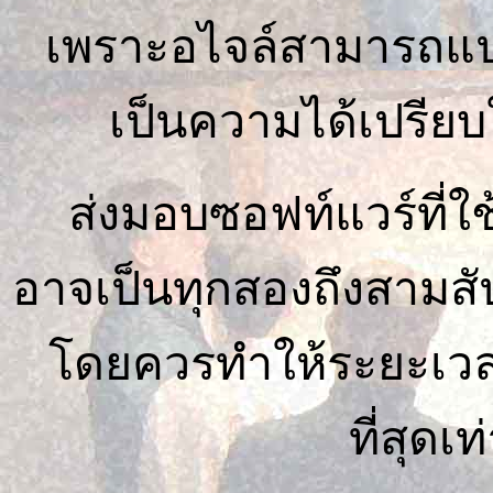
เพราะอไจล์สามารถแป
เป็นความได้เปรีย
ส่งมอบซอฟท์แวร์ที่ใ
อาจเป็นทุกสองถึงสามสั
โดยควรทำให้ระยะเวลา
ที่สุดเท