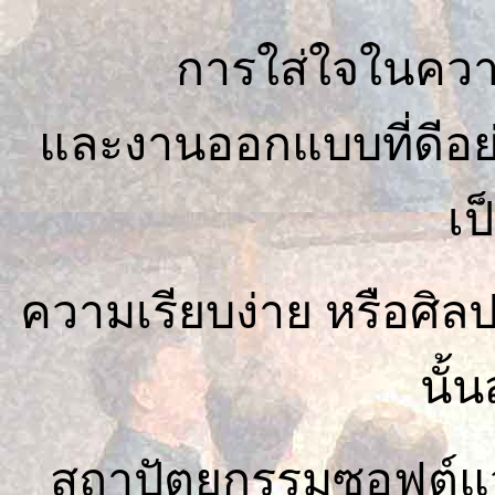
การใส่ใจในควา
และงานออกแบบที่ดีอย่
เป
ความเรียบง่าย หรือศิ
นั้น
สถาปัตยกรรมซอฟต์แว