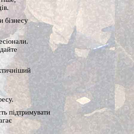
ів.
и бізнесу
есіонали.
адайте
ктичніший
есу.
сть підтримувати
агає