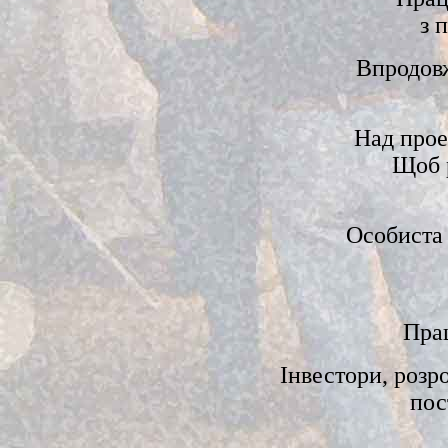
з 
Впродовж
Над прое
Щоб р
Особиста
Пра
Інвестори, розр
пос