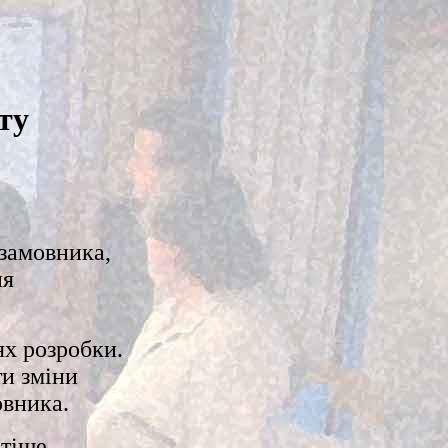
ту
замовника,
ня
ях розробки.
и зміни
овника.
тіше,