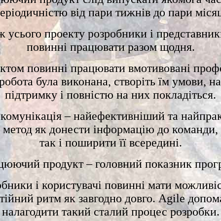
періодичністю від пари тижнів до пари місяц
 усього проекту розробники і представник
повинні працювати разом щодня.
ктом повинні працювати вмотивовані проф
обота була виконана, створіть їм умови, н
підтримку і повністю на них покладіться.
 комунікація – найефективніший та найпра
метод як донести інформацію до команди,
так і поширити її всередині.
цюючий продукт – головний показник прогр
обники і користувачі повинні мати можливі
тійний ритм як завгодно довго. Agile допом
налагодити такий сталий процес розробки.