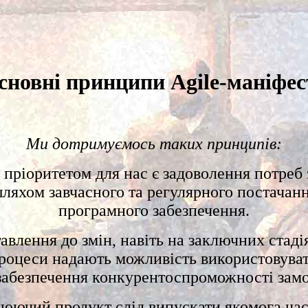
сновні принципи Agile-маніфес
Ми дотримуємось таких принципів:
пріоритетом для нас є задоволення потреб 
ляхом завчасного та регулярного постачан
програмного забезпечення.
авлення до змін, навіть на заключних стаді
процеси надають можливість використовуват
забезпечення конкурентоспроможності зам
юючий продукт слід випускати якомога час