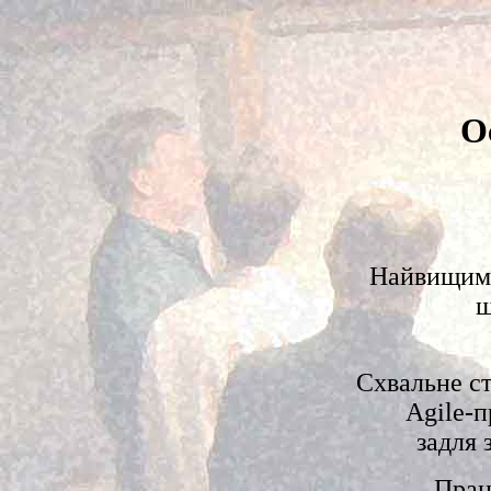
О
Найвищим 
ш
Схвальне ст
Agile-
задля 
Прац